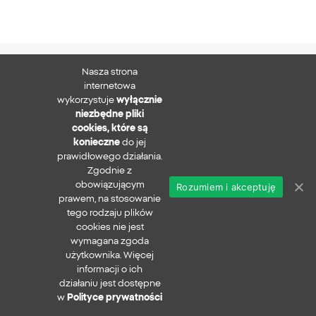
Nasza strona
XTB S.A.
internetowa
wykorzystuje
wyłącznie
niezbędne pliki
cookies, które są
konieczne
do jej
Zapisz się do newslettera
prawidłowego działania.
Zgodnie z
obowiązującym
Rozumiem i akceptuję
prawem, na stosowanie
Polityka prywatności
tego rodzaju plików
Zgłaszanie nadużyć
cookies nie jest
Bezpieczeństwo w sieci
wymagana zgoda
xtb.com
użytkownika. Więcej
Copyright ©
2026
informacji o ich
działaniu jest dostępne
Wszystkie prawa zastrzeżone
w
Polityce prywatności