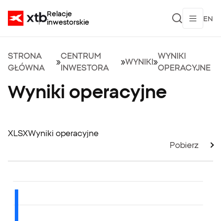
Relacje
EN
inwestorskie
STRONA
CENTRUM
WYNIKI
»
»
WYNIKI
»
GŁÓWNA
INWESTORA
OPERACYJNE
Wyniki operacyjne
XLSX
Wyniki operacyjne
Pobierz