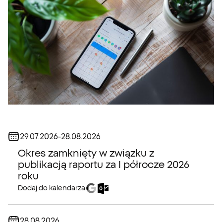
Data:
29.07.2026
-
28.08.2026
Okres zamknięty w związku z
publikacją raportu za I półrocze 2026
roku
Dodaj do kalendarza
Data:
28.08.2026