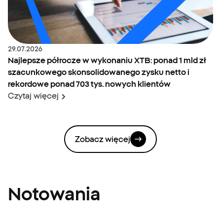
Data:
29.07.2026
Najlepsze półrocze w wykonaniu XTB: ponad 1 mld zł
szacunkowego skonsolidowanego zysku netto i
rekordowe ponad 703 tys. nowych klientów
Czytaj więcej
Zobacz więcej
Notowania