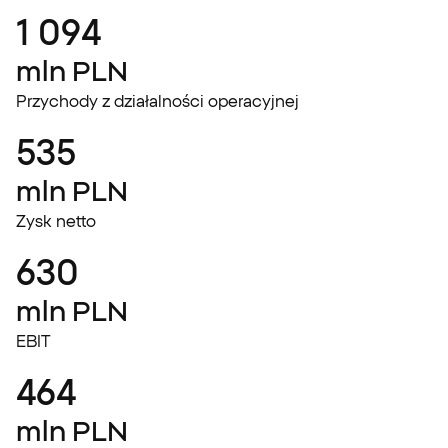
1 094
mln PLN
Przychody z działalności operacyjnej
535
mln PLN
Zysk netto
630
mln PLN
EBIT
464
mln PLN