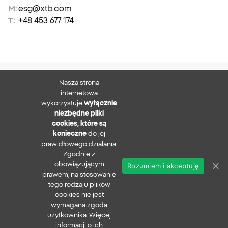
M:
esg@xtb.com
T:
+48 453 677 174
Nasza strona
XTB S.A.
internetowa
wykorzystuje
wyłącznie
niezbędne pliki
cookies, które są
konieczne
do jej
Zapisz się do newslettera
prawidłowego działania.
Zgodnie z
obowiązującym
Rozumiem i akceptuję
prawem, na stosowanie
Polityka prywatności
tego rodzaju plików
Zgłaszanie nadużyć
cookies nie jest
Bezpieczeństwo w sieci
wymagana zgoda
xtb.com
użytkownika. Więcej
Copyright ©
2026
informacji o ich