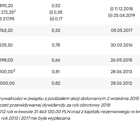
 490,20
0,52
(i) 11.12.2018
2
4 272,25
(i) 0,35
(ii) 25.04.2019
55 217,95
(ii) 0,17
 763,20
0,32
05.05.2017
 235,30
0,78
30.03.2016
 598,00
0,66
26.05.2015
3
000,00
0,81
28.06.2013
 000,00
0,82
28.06.2012
walności w związku z podziałem akcji dokonanym 2 września 2015 
poczet przewidywanej dywidendy za rok obrotowy 2018
12 rok w kwocie 31 463 130,00 PLN oraz z kapitału rezerwowego w k
k 2013 i 2017 nie była wypłacana.