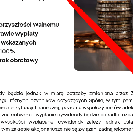
przyszłości Walnemu
awie wypłaty
w wskazanych
 100%
 rok obrotowy
ndy będzie jednak w miarę potrzeby zmieniana przez Z
u różnych czynników dotyczących Spółki, w tym perspek
niężne, sytuacji finansowej, poziomu współczynników adek
ażda uchwała o wypłacie dywidendy będzie ponadto rozp
 wysokości wypłacanej dywidendy zależy jednak ostat
ym zakresie akcjonariusze nie są związani żadną rekomen