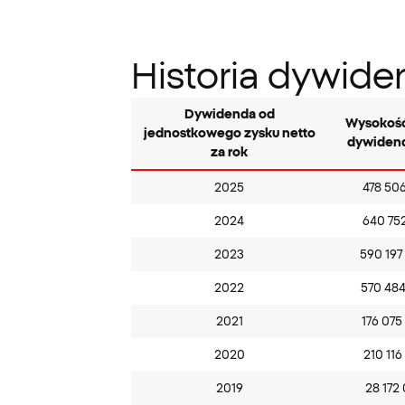
Historia dywid
Dywidenda od
Wysokość
jednostkowego zysku netto
dywiden
za rok
Polityka dywidendowa
2025
478 506
2024
640 752
2023
590 197
2022
570 484
2021
176 075
2020
210 116
2019
28 172