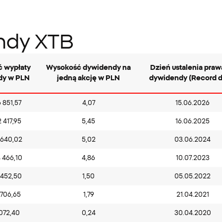
endy XTB
 wypłaty
Wysokość dywidendy na
Dzień ustalenia praw
dy w PLN
jedną akcję w PLN
dywidendy (
Record d
 851,57
4,07
15.06.2026
 417,95
5,45
16.06.2025
 640,02
5,02
03.06.2024
 466,10
4,86
10.07.2023
 452,50
1,50
05.05.2022
 706,65
1,79
21.04.2021
 072,40
0,24
30.04.2020