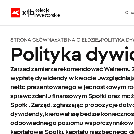
Relacje
O n
inwestorskie
STRONA GŁÓWNA
»
XTB NA GIEŁDZIE
»
POLITYKA D
Polityka dyw
Zarząd zamierza rekomendować Walnemu 
wypłatę dywidendy w kwocie uwzględniaj
netto prezentowanego w jednostkowym r
sprawozdaniu finansowym Spółki oraz moż
Spółki. Zarząd, zgłaszając propozycje dot
dywidendy, kierował się będzie konieczno
odpowiedniego poziomu współczynników
kapitałowej Spółki, kapitału niezbędnego 