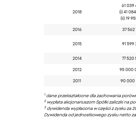
61 039
2018
(i) 41 08
(ii) 19 9
2016
37 562
2015
91 599
2014
77 520
2012
95 000 
2011
90 000
1
dane przekształcone dla zachowania porówny
2
wypłata akcjonariuszom Spółki zaliczki na 
3
dywidenda wypłacona w części z zysku za 20
Dywidenda od jednostkowego zysku netto za ro