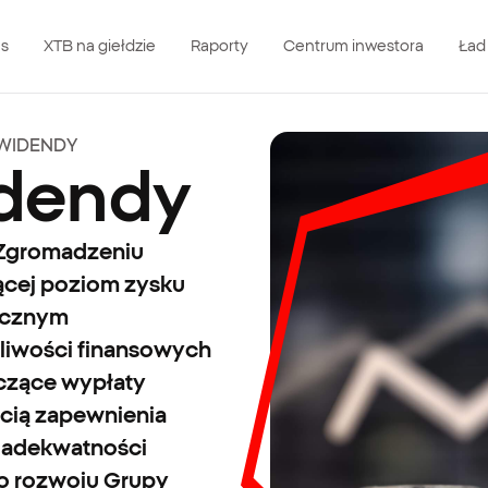
as
XTB na giełdzie
Raporty
Centrum inwestora
Ład
YWIDENDY
idendy
Zgromadzeniu
ącej poziom zysku
ocznym
liwości finansowych
yczące wypłaty
ścią zapewnienia
 adekwatności
do rozwoju Grupy