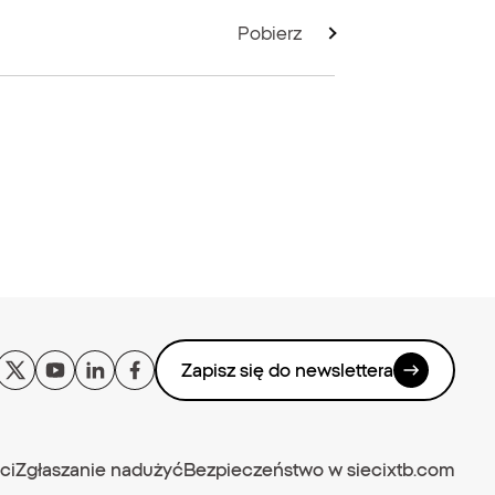
Pobierz
Zapisz się do newslettera
ci
Zgłaszanie nadużyć
Bezpieczeństwo w sieci
xtb.com