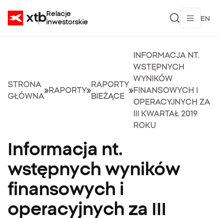
Relacje
EN
inwestorskie
INFORMACJA NT.
WSTĘPNYCH
WYNIKÓW
STRONA
RAPORTY
»
RAPORTY
»
»
FINANSOWYCH I
GŁÓWNA
BIEŻĄCE
OPERACYJNYCH ZA
III KWARTAŁ 2019
ROKU
Informacja nt.
wstępnych wyników
finansowych i
operacyjnych za III