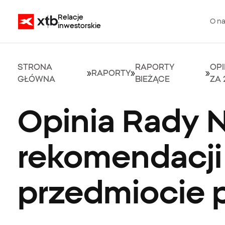
Relacje
O n
inwestorskie
STRONA
RAPORTY
OPI
»
RAPORTY
»
»
GŁÓWNA
BIEŻĄCE
ZA 
Opinia Rady 
rekomendacji
przedmiocie p