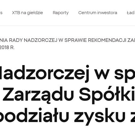
as
XTB na giełdzie
Raporty
Centrum inwestora
Ład
NIA RADY NADZORCZEJ W SPRAWIE REKOMENDACJI ZA
2018 R.
Nadzorczej w s
 Zarządu Spółk
odziału zysku z