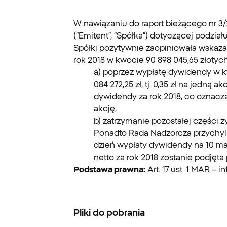
W nawiązaniu do raport bieżącego nr 3/
(“Emitent”, “Spółka”) dotyczącej podział
Spółki pozytywnie zaopiniowała wskaz
rok 2018 w kwocie 90 898 045,65 złotyc
a) poprzez wypłatę dywidendy w kwo
084 272,25 zł, tj. 0,35 zł na jedn
dywidendy za rok 2018, co oznacza, 
akcję,
b) zatrzymanie pozostałej części z
Ponadto Rada Nadzorcza przychylił
dzień wypłaty dywidendy na 10 ma
netto za rok 2018 zostanie podjęt
Podstawa prawna:
Art. 17 ust. 1 MAR – 
Pliki do pobrania