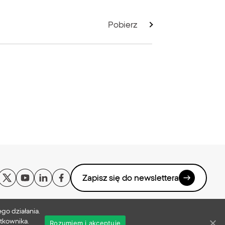
Pobierz
Zapisz się do newslettera
go działania.
tkownika.
ci
Zgłaszanie nadużyć
Bezpieczeństwo w sieci
xtb.com
Rozumiem i akceptuję