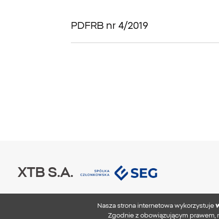
PDF
RB nr 4/2019
XTB S.A.
Copyright ©
2026
Nasza strona internetowa wykorzystuje
w
Zgodnie z obowiązującym prawem, na
Wszystkie prawa zastrzeżone