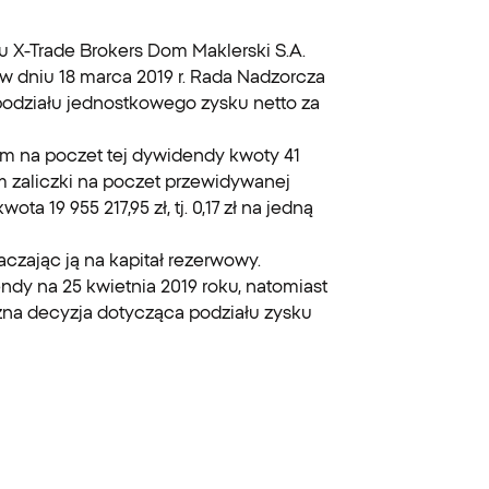
u X-Trade Brokers Dom Maklerski S.A.
u w dniu 18 marca 2019 r. Rada Nadzorcza
odziału jednostkowego zysku netto za
niem na poczet tej dywidendy kwoty 41
łem zaliczki na poczet przewidywanej
 19 955 217,95 zł, tj. 0,17 zł na jedną
aczając ją na kapitał rezerwowy.
ndy na 25 kwietnia 2019 roku, natomiast
zna decyzja dotycząca podziału zysku