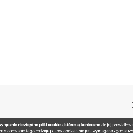
yłącznie niezbędne pliki cookies, które są konieczne
do jej prawidłowe
 stosowanie tego rodzaju plików cookies nie jest wymagana zgoda uży
Polityka prywatnoś