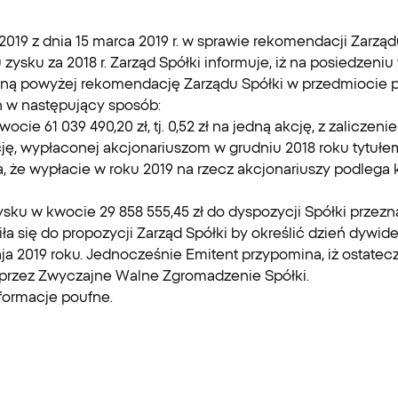
2019 z dnia 15 marca 2019 r. w sprawie rekomendacji Zarząd
u zysku za 2018 r. Zarząd Spółki informuje, iż na posiedzeni
aną powyżej rekomendację Zarządu Spółki w przedmiocie p
h w następujący sposób:
cie 61 039 490,20 zł, tj. 0,52 zł na jedną akcję, z zalicze
ą akcję, wypłaconej akcjonariuszom w grudniu 2018 roku tytu
że wypłacie w roku 2019 na rzecz akcjonariuszy podlega kwota
ysku w kwocie 29 858 555,45 zł do dyspozycji Spółki przezn
a się do propozycji Zarząd Spółki by określić dzień dywide
ja 2019 roku. Jednocześnie Emitent przypomina, iż ostatec
a przez Zwyczajne Walne Zgromadzenie Spółki.
informacje poufne.