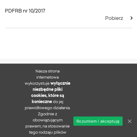
PDF
RB nr 10/2017
Pobierz
Nasza strona
XTB S.A.
internetowa
wykorzystuje
wyłącznie
niezbędne pliki
cookies, które są
konieczne
do jej
Zapisz się do newslettera
prawidłowego działania.
Zgodnie z
obowiązującym
Rozumiem i akceptuję
prawem, na stosowanie
Polityka prywatności
tego rodzaju plików
Zgłaszanie nadużyć