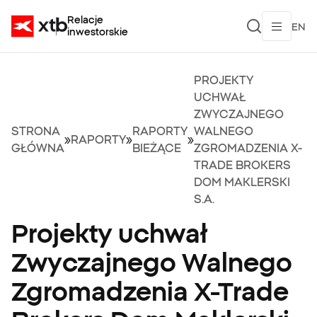
Relacje
EN
inwestorskie
PROJEKTY
UCHWAŁ
ZWYCZAJNEGO
STRONA
RAPORTY
WALNEGO
»
RAPORTY
»
»
GŁÓWNA
BIEŻĄCE
ZGROMADZENIA X-
TRADE BROKERS
DOM MAKLERSKI
S.A.
Projekty uchwał
Zwyczajnego Walnego
Zgromadzenia X-Trade