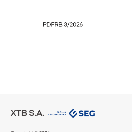
PDF
RB 3/2026
XTB S.A.