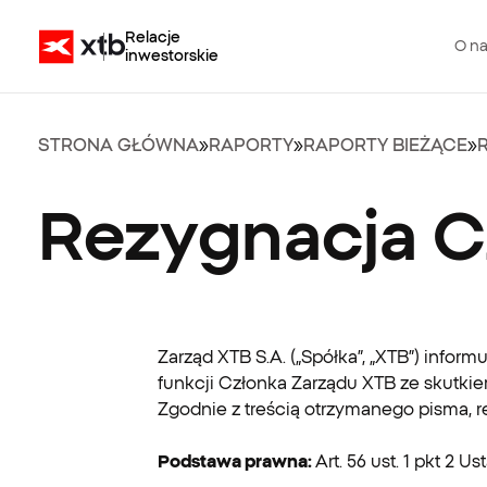
Relacje
O n
inwestorskie
STRONA GŁÓWNA
»
RAPORTY
»
RAPORTY BIEŻĄCE
»
Rezygnacja C
Zarząd XTB S.A. („Spółka”, „XTB”) infor
funkcji Członka Zarządu XTB ze skutkie
Zgodnie z treścią otrzymanego pisma, 
Podstawa prawna:
Art. 56 ust. 1 pkt 2 