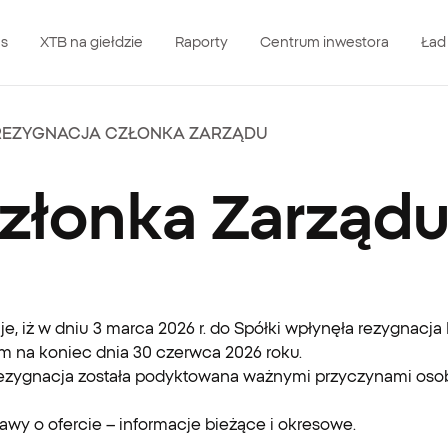
as
XTB na giełdzie
Raporty
Centrum inwestora
Ład
REZYGNACJA CZŁONKA ZARZĄDU
złonka Zarząd
muje, iż w dniu 3 marca 2026 r. do Spółki wpłynęła rezygnac
m na koniec dnia 30 czerwca 2026 roku.
rezygnacja została podyktowana ważnymi przyczynami osob
Ustawy o ofercie – informacje bieżące i okresowe.