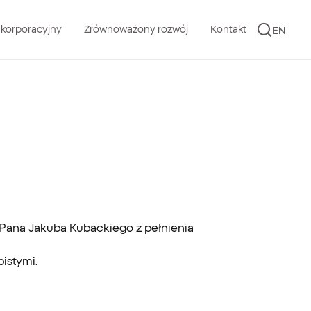
 korporacyjny
Zrównoważony rozwój
Kontakt
EN
u
ja Pana Jakuba Kubackiego z pełnienia
istymi.