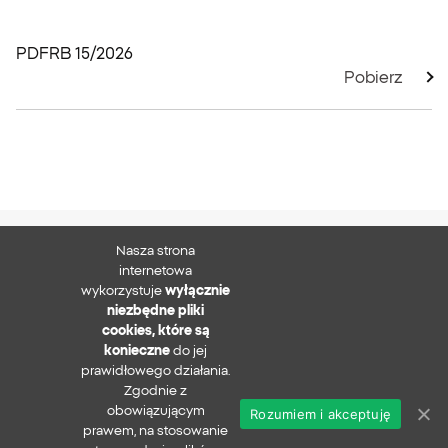
PDF
RB 15/2026
Pobierz
Nasza strona
XTB S.A.
internetowa
wykorzystuje
wyłącznie
niezbędne pliki
cookies, które są
konieczne
do jej
Zapisz się do newslettera
prawidłowego działania.
Zgodnie z
obowiązującym
Rozumiem i akceptuję
prawem, na stosowanie
Polityka prywatności