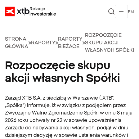
Relacje
EN
inwestorskie
ROZPOCZĘCIE
STRONA
RAPORTY
»
RAPORTY
»
»
SKUPU AKCJI
GŁÓWNA
BIEŻĄCE
WŁASNYCH SPÓŁKI
Rozpoczęcie skupu
akcji własnych Spółki
Zarząd XTB S.A. z siedzibą w Warszawie („XTB”,
„Spółka”) informuje, iż w związku z podjęciem przez
Zwyczajne Walne Zgromadzenie Spółki w dniu 8 maja
2026 roku uchwały nr 22 w sprawie upoważnienia
Zarządu do nabywania akcji własnych, podjął w dniu
dzisiejszym decyzję w sprawie ustalenia warunków i