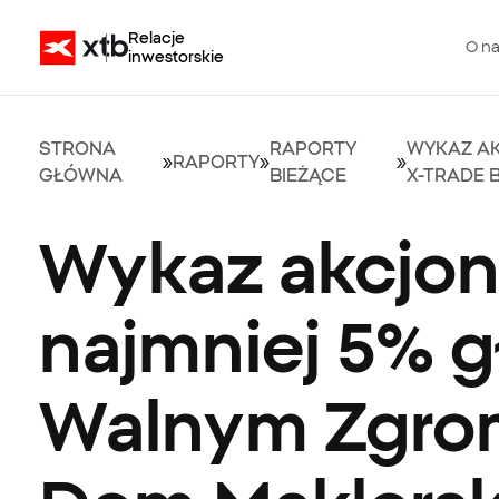
Relacje
O n
inwestorskie
STRONA
RAPORTY
WYKAZ A
»
RAPORTY
»
»
GŁÓWNA
BIEŻĄCE
X-TRADE 
Wykaz akcjon
najmniej 5% 
Walnym Zgrom