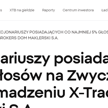
as
XTB na giełdzie
Raporty
Centrum inwestora
Ład
KCJONARIUSZY POSIADAJĄCYCH CO NAJMNIEJ 5% GŁ
BROKERS DOM MAKLERSKI S.A.
ariuszy posiad
głosów na Zwy
adzeniu X-Tra