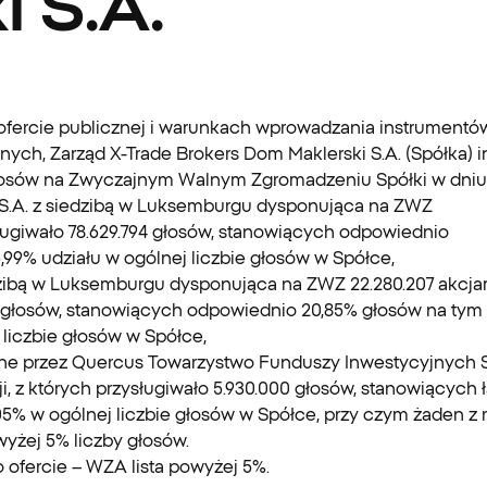
 S.A.
y o ofercie publicznej i warunkach wprowadzania instrume
nych, Zarząd X-Trade Brokers Dom Maklerski S.A. (Spółka) i
osów na Zwyczajnym Walnym Zgromadzeniu Spółki w dniu 10 
S.A. z siedzibą w Luksemburgu dysponująca na ZWZ
ysługiwało 78.629.794 głosów, stanowiących odpowiednio
99% udziału w ogólnej liczbie głosów w Spółce,
dzibą w Luksemburgu dysponująca na ZWZ 22.280.207 akcja
07 głosów, stanowiących odpowiednio 20,85% głosów na tym
 liczbie głosów w Spółce,
ne przez Quercus Towarzystwo Funduszy Inwestycyjnych S.A
i, z których przysługiwało 5.930.000 głosów, stanowiących 
05% w ogólnej liczbie głosów w Spółce, przy czym żaden z
yżej 5% liczby głosów.
o ofercie – WZA lista powyżej 5%.