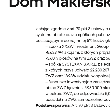
Dom Maklerski
ziałając zgodnie z art. 70 pkt 3 ustaw
systemu obrotu oraz o spółkach publicz
posiadającymi co najmniej 5% liczby gł
– spółka XXZW Investment Group 
78.629.794 akcjami, z których prz
73,60% głosów na tym ZWZ oraz 66,
– spółka SYSTEXAN S.A.R.L. z sie
z których przysługiwało 22.280.2
ZWZ oraz 18,98% udziału w ogólnej
– fundusze inwestycyjne zarządza
obrad ZWZ łącznie z 5.930.000 akcj
w trakcie ZWZ, co odpowiadało 5,
posiadał na ZWZ samodzielnie pow
Podstawa prawna:
Art. 70 pkt 3 Ustawy 