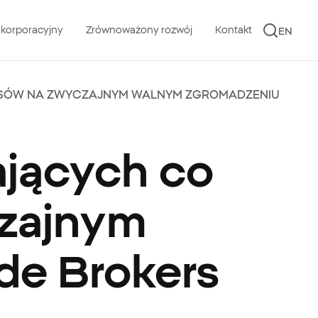
 korporacyjny
Zrównoważony rozwój
Kontakt
EN
OSÓW NA ZWYCZAJNYM WALNYM ZGROMADZENIU
ających co
czajnym
de Brokers