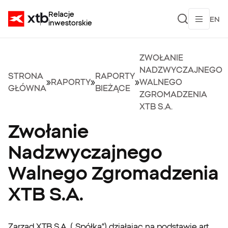
Relacje
EN
inwestorskie
ZWOŁANIE
NADZWYCZAJNEGO
STRONA
RAPORTY
»
RAPORTY
»
»
WALNEGO
GŁÓWNA
BIEŻĄCE
ZGROMADZENIA
XTB S.A.
Zwołanie
Nadzwyczajnego
Walnego Zgromadzenia
XTB S.A.
Zarząd XTB S.A. („Spółka”) działając na podstawie art.