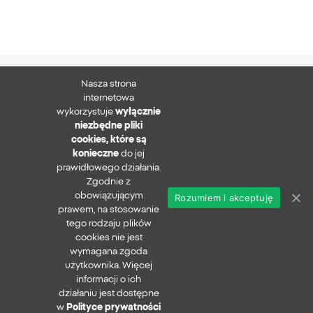
Nasza strona
XTB S.A.
internetowa
wykorzystuje
wyłącznie
niezbędne pliki
cookies, które są
konieczne
do jej
Zapisz się do newslettera
prawidłowego działania.
Zgodnie z
obowiązującym
Rozumiem i akceptuję
prawem, na stosowanie
Polityka prywatności
tego rodzaju plików
Zgłaszanie nadużyć
cookies nie jest
Bezpieczeństwo w sieci
wymagana zgoda
xtb.com
użytkownika. Więcej
Copyright ©
2026
informacji o ich
działaniu jest dostępne
Wszystkie prawa zastrzeżone
w
Polityce prywatności