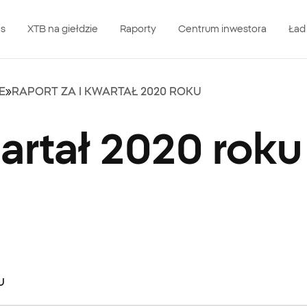
as
XTB na giełdzie
Raporty
Centrum inwestora
Ład
E
»
RAPORT ZA I KWARTAŁ 2020 ROKU
artał 2020 roku
u