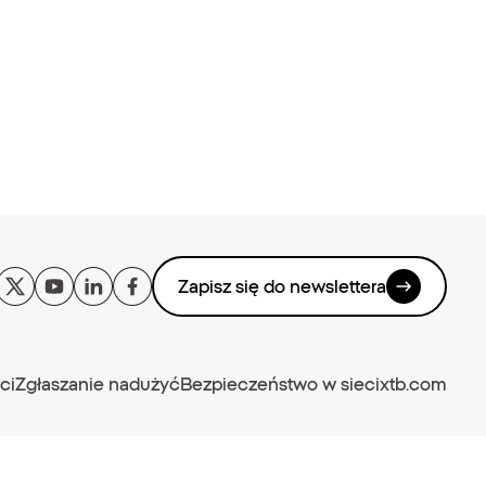
Zapisz się do newslettera
ci
Zgłaszanie nadużyć
Bezpieczeństwo w sieci
xtb.com