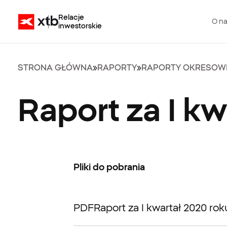
Relacje
O n
inwestorskie
STRONA GŁÓWNA
»
RAPORTY
»
RAPORTY OKRESOW
Raport za I kw
Pliki do pobrania
PDF
Raport za I kwartał 2020 rok