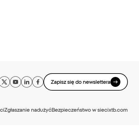
Zapisz się do newslettera
ci
Zgłaszanie nadużyć
Bezpieczeństwo w sieci
xtb.com