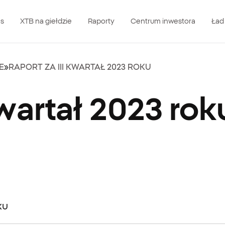
as
XTB na giełdzie
Raporty
Centrum inwestora
Ład
E
»
RAPORT ZA III KWARTAŁ 2023 ROKU
kwartał 2023 rok
ku