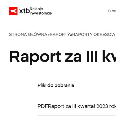
Relacje
O n
inwestorskie
STRONA GŁÓWNA
»
RAPORTY
»
RAPORTY OKRESOW
Raport za III 
Pliki do pobrania
PDF
Raport za III kwartał 2023 ro