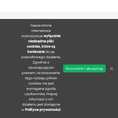
Nasza strona
XTB S.A.
internetowa
wykorzystuje
wyłącznie
niezbędne pliki
cookies, które są
konieczne
do jej
Zapisz się do newslettera
prawidłowego działania.
Zgodnie z
obowiązującym
Rozumiem i akceptuję
Polityka prywatności
prawem, na stosowanie
Zgłaszanie nadużyć
tego rodzaju plików
Bezpieczeństwo w sieci
cookies nie jest
wymagana zgoda
xtb.com
użytkownika. Więcej
Copyright ©
2026
informacji o ich
Wszystkie prawa zastrzeżone
działaniu jest dostępne
w
Polityce prywatności