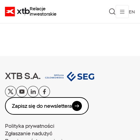
online) – 27.07.2022, godz. 10:00">
Relacje
EN
inwestorskie
XTB S.A.
Zapisz się do newslettera
Polityka prywatności
Zgłaszanie nadużyć