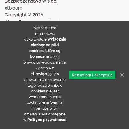
Bezpieczeństwo w sieci
xtb.com
Copyright ©
2026
Wszystkie prawa zastrzeżone
Nasza strona
internetowa
wykorzystuje
wyłącznie
niezbędne pliki
cookies, które są
konieczne
do jej
prawidłowego działania.
Zgodnie z
obowiązującym
Rozumiem i akceptuję
prawem, na stosowanie
tego rodzaju plików
cookies nie jest
wymagana zgoda
użytkownika. Więcej
informacji o ich
działaniu jest dostępne
w
Polityce prywatności