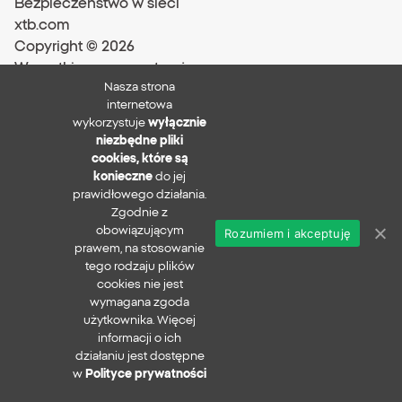
Bezpieczeństwo w sieci
xtb.com
Copyright ©
2026
Wszystkie prawa zastrzeżone
Nasza strona
internetowa
wykorzystuje
wyłącznie
niezbędne pliki
cookies, które są
konieczne
do jej
prawidłowego działania.
Zgodnie z
obowiązującym
Rozumiem i akceptuję
prawem, na stosowanie
tego rodzaju plików
cookies nie jest
wymagana zgoda
użytkownika. Więcej
informacji o ich
działaniu jest dostępne
w
Polityce prywatności