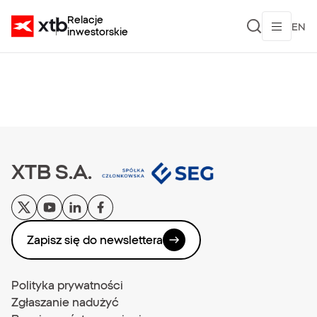
TV">
Relacje
EN
inwestorskie
XTB S.A.
Zapisz się do newslettera
Polityka prywatności
Zgłaszanie nadużyć