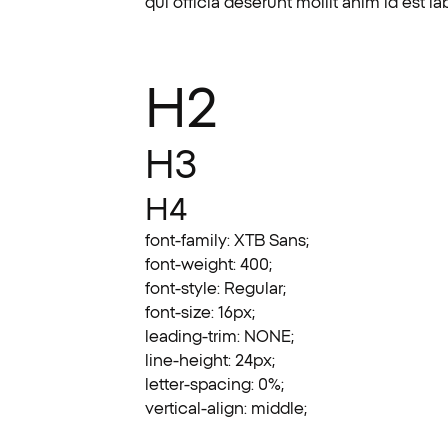
qui officia deserunt mollit anim id est l
H2
H3
H4
font-family: XTB Sans;
font-weight: 400;
font-style: Regular;
font-size: 16px;
leading-trim: NONE;
line-height: 24px;
letter-spacing: 0%;
vertical-align: middle;