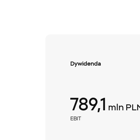
Dywidenda
789,1
mln PL
EBIT