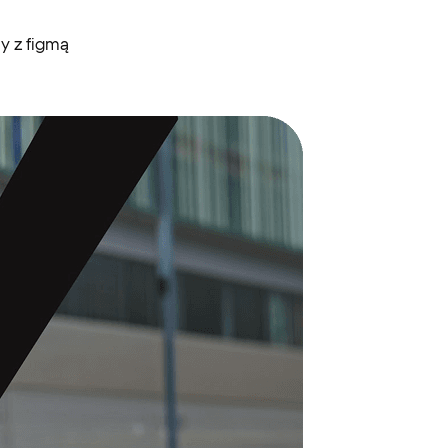
y z figmą