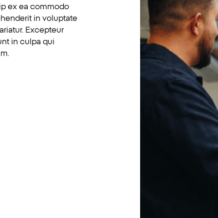
iquip ex ea commodo
ehenderit in voluptate
pariatur. Excepteur
nt in culpa qui
um.