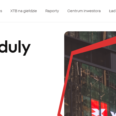
as
XTB na giełdzie
Raporty
Centrum inwestora
Ład
duly