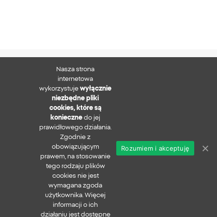
Nasza strona
XTB S.A.
internetowa
wykorzystuje
wyłącznie
niezbędne pliki
cookies, które są
konieczne
do jej
Zapisz się do newslettera
prawidłowego działania.
Zgodnie z
obowiązującym
Rozumiem i akceptuję
prawem, na stosowanie
Polityka prywatności
tego rodzaju plików
Zgłaszanie nadużyć
cookies nie jest
Bezpieczeństwo w sieci
wymagana zgoda
xtb.com
użytkownika. Więcej
Copyright ©
2026
informacji o ich
działaniu jest dostępne
Wszystkie prawa zastrzeżone