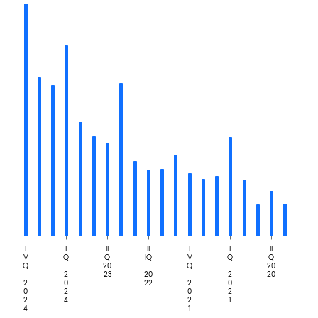
I
I
II
II
I
I
II
V
Q
Q
IQ
V
Q
Q
Q
20
Q
20
2
23
20
2
20
2
0
22
2
0
0
2
0
2
2
4
2
1
4
1