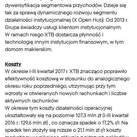
dywersyfikacja segmentowa przychodów. Dzieje się
tak za sprawą dynamicznego rozwoju segmentu
działalności instytucjonalnej (X Open Hub). Od 2013 r.
Grupa świadczy usługi klientom instytucjonalnym.
W ramach niego XTB dostarcza płynność i
technologię innym instytucjom finansowym, w tym
domom maklerskim.
Koszty
W okresie I-III kwartał 2017 r. XTB znacząco poprawiło
efektywność kosztową w stosunku do analogicznego
okresu roku poprzedniego, utrzymując przy tym
wzrosty w otwieranych nowych rachunkach i liczbie
aktywnych rachunków.
W okresie tym koszty działalności operacyjnej
ukształtowały się na poziomie 107,3 mln zł (I-III kwartał
2016 r.: 129,6 mln zł) , co oznacza spadek o 17,2% r/r. Na
spadek ten złożyły się niższe o 21,1 mln zł r/r koszty