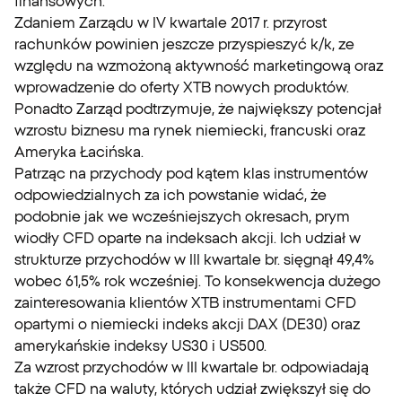
finansowych.
Zdaniem Zarządu w IV kwartale 2017 r. przyrost
rachunków powinien jeszcze przyspieszyć k/k, ze
względu na wzmożoną aktywność marketingową oraz
wprowadzenie do oferty XTB nowych produktów.
Ponadto Zarząd podtrzymuje, że największy potencjał
wzrostu biznesu ma rynek niemiecki, francuski oraz
Ameryka Łacińska.
Patrząc na przychody pod kątem klas instrumentów
odpowiedzialnych za ich powstanie widać, że
podobnie jak we wcześniejszych okresach, prym
wiodły CFD oparte na indeksach akcji. Ich udział w
strukturze przychodów w III kwartale br. sięgnął 49,4%
wobec 61,5% rok wcześniej. To konsekwencja dużego
zainteresowania klientów XTB instrumentami CFD
opartymi o niemiecki indeks akcji DAX (DE30) oraz
amerykańskie indeksy US30 i US500.
Za wzrost przychodów w III kwartale br. odpowiadają
także CFD na waluty, których udział zwiększył się do