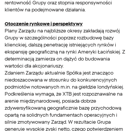
rentowność Grupy oraz stopnia responsywności
klientów na podejmowane działania.
Otoczenie rynkowe i perspektywy
Plany Zarządu na najbliższe okresy zakładają rozwój
Grupy w szczególności poprzez rozbudowę bazy
klienckiej, dalszą penetrację istniejących rynków i
ekspansję geograficzną na rynki Ameryki Łacińskiej. Z
determinacją zamierza on dążyć do budowania
wartości dla akcjonariuszy.
Zdaniem Zarządu aktualnie Spółka jest znacząco
niedoszacowana w stosunku do konkurencyjnych
podmiotów notowanych m.in. na giełdzie londyńskiej.
Podkreślenia wymaga, że XTB jest rozpoznawalne na
arenie międzynarodowej, posiada dobrze
zdywersyfikowaną geograficznie bazę przychodową
opartą na solidnych fundamentach operacyjnych i
silnie zmotywowany Zarząd. W rezultacie Grupa
generuje wysokie zyski netto, czego potwierdzeniem