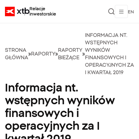
Relacje
EN
inwestorskie
INFORMACJA NT.
WSTĘPNYCH
STRONA
RAPORTY
WYNIKÓW
»
RAPORTY
»
»
GŁÓWNA
BIEŻĄCE
FINANSOWYCH I
OPERACYJNYCH ZA
I KWARTAŁ 2019
Informacja nt.
wstępnych wyników
finansowych i
operacyjnych za I
kwartał 2019